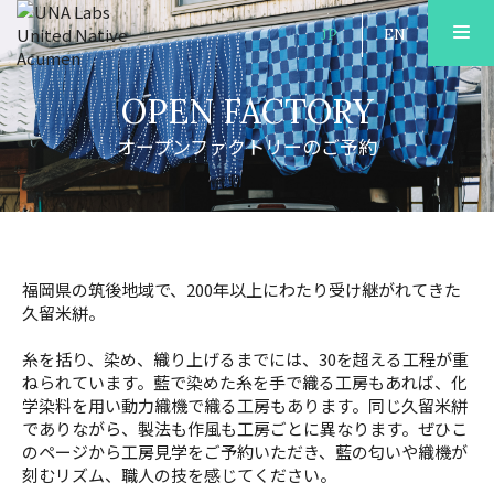
JP
EN
OPEN FACTORY
私たちについて
オープンファクトリーのご予約
出版
旅行
福岡県の筑後地域で、200年以上にわたり受け継がれてきた
久留米絣。
オープンファクトリー
糸を括り、染め、織り上げるまでには、30を超える工程が重
ねられています。藍で染めた糸を手で織る工房もあれば、化
学染料を用い動力織機で織る工房もあります。同じ久留米絣
エリアガイド
でありながら、製法も作風も工房ごとに異なります。ぜひこ
のページから工房見学をご予約いただき、藍の匂いや織機が
刻むリズム、職人の技を感じてください。
宿