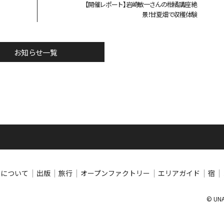
【開催レポート】岩崎敏一さんの柑橘講座 絶
景！甘夏畑で収穫体験
お知らせ一覧
ちについて
出版
旅行
オープンファクトリー
エリアガイド
宿
© UNA 