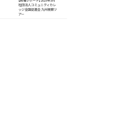
【開催レポート】2025年3月
社団法人コミュニティカレ
ッジ全国促進会 九州視察ツ
アー