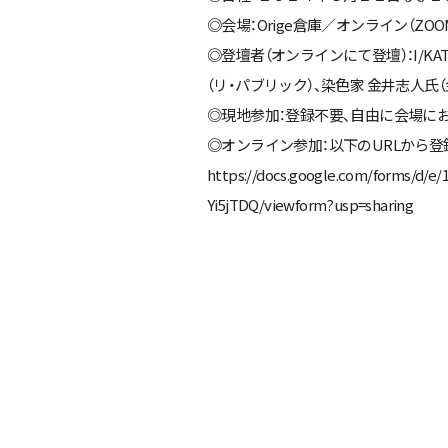
◎会場：Orige倉庫／オンライン（ZOO
◎登壇者（オンラインにて登壇）：I/KA
（リ・パブリック）、染色家 金井志人氏
◎現地参加：登録不要、自由に会場に
◎オンライン参加：以下のURLから
https://docs.google.com/forms/d/
Yi5jTDQ/viewform?usp=sharing