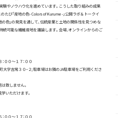
実験やノウハウ化を進めています。こうした取り組みの成果
「産地の色- Colors of Kurume -」公開ラボ＆トークイ
地の色」の発見を通して、伝統産業と土地の関係性を見つめな
持続可能な繊維産地を議論します。会場、オンラインからのご
３：００～１７：００
広川町大字吉常３０−２; 駐車場はお隣のJA駐車場をご利用くださ
信は致しません。
見学いただけます。
５：００～１７：００