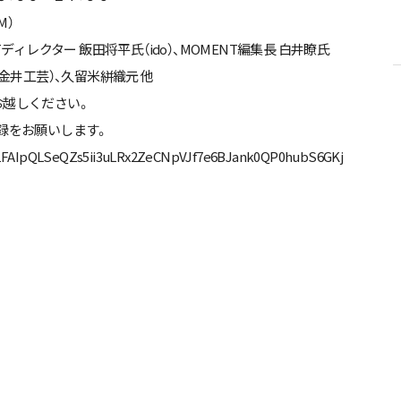
M）
Tディレクター 飯田将平氏（ido）、MOMENT編集長 白井瞭氏
（金井工芸）、久留米絣織元 他
お越しください。
登録をお願いします。
e/1FAIpQLSeQZs5ii3uLRx2ZeCNpVJf7e6BJank0QP0hubS6GKj