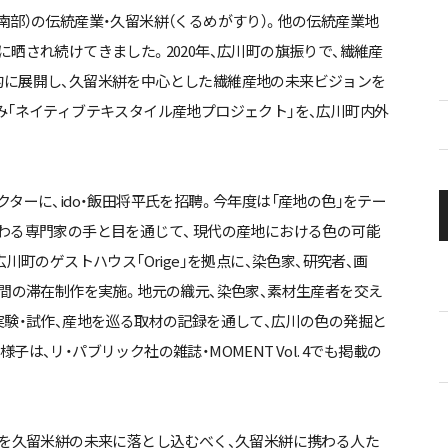
南部）の伝統産業・久留米絣（くるめがすり）。他の伝統産業地
晒され続けてきました。2020年、広川町の旗振りで、繊維産
的に展開し、久留米絣を中心とした繊維産地の未来ビジョンを
み「ネイティブテキスタイル産地プロジェクト」を、広川町内外
ターに、ido・飯田将平氏を招聘。今年度は「産地の色」をテー
わる専門家の手と目を通じて、 現代の産地における色の可能
川町のゲストハウス「Orige」を拠点に、染色家、研究者、画
週間の滞在制作を実施。地元の織元、染色家、素材生産者を交え
実験・試作、産地を巡る取材の記録を通して、広川の色の発掘と
は、リ・パブリック社の雑誌・MOMENT Vol. 4でも掲載の
」を久留米絣の未来に落とし込むべく、久留米絣に携わる人た